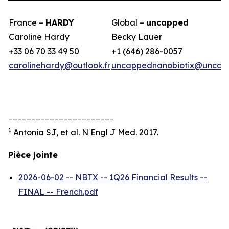
France –
HARDY
Global –
uncapped
Caroline Hardy
Becky Lauer
+33 06 70 33 49 50
+1 (646) 286-0057
carolinehardy@outlook.fr
uncappednanobiotix@uncap
_______________________
1
Antonia SJ, et al. N Engl J Med. 2017.
Pièce jointe
2026-06-02 -- NBTX -- 1Q26 Financial Results --
FINAL -- French.pdf