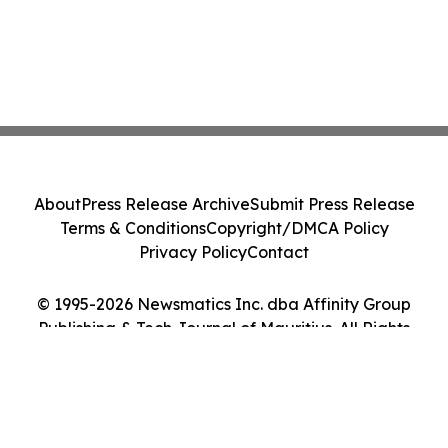
About
Press Release Archive
Submit Press Release
Terms & Conditions
Copyright/DMCA Policy
Privacy Policy
Contact
© 1995-2026 Newsmatics Inc. dba Affinity Group
Publishing & Tech Journal of Mauritius. All Rights
Reserved.
Cookie Settings / Your Privacy Choices