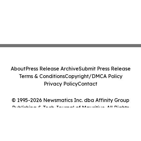
About
Press Release Archive
Submit Press Release
Terms & Conditions
Copyright/DMCA Policy
Privacy Policy
Contact
© 1995-2026 Newsmatics Inc. dba Affinity Group
Publishing & Tech Journal of Mauritius. All Rights
Reserved.
Cookie Settings / Your Privacy Choices