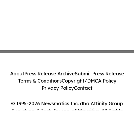
About
Press Release Archive
Submit Press Release
Terms & Conditions
Copyright/DMCA Policy
Privacy Policy
Contact
© 1995-2026 Newsmatics Inc. dba Affinity Group
Publishing & Tech Journal of Mauritius. All Rights
Reserved.
Cookie Settings / Your Privacy Choices