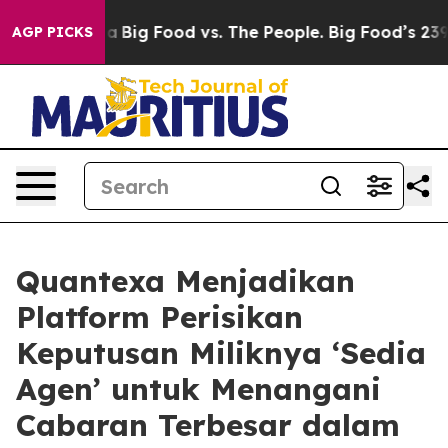
 Media
Big Food vs. The People. Big Food’s 239 Lawsuit
AGP PICKS
Quantexa Menjadikan
Platform Perisikan
Keputusan Miliknya ‘Sedia
Agen’ untuk Menangani
Cabaran Terbesar dalam