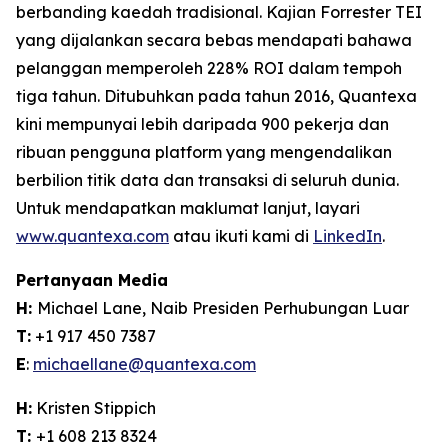
berbanding kaedah tradisional. Kajian Forrester TEI
yang dijalankan secara bebas mendapati bahawa
pelanggan memperoleh 228% ROI dalam tempoh
tiga tahun. Ditubuhkan pada tahun 2016, Quantexa
kini mempunyai lebih daripada 900 pekerja dan
ribuan pengguna platform yang mengendalikan
berbilion titik data dan transaksi di seluruh dunia.
Untuk mendapatkan maklumat lanjut, layari
www.quantexa.com
atau ikuti kami di
LinkedIn
.
Pertanyaan Media
H:
Michael Lane, Naib Presiden Perhubungan Luar
T:
+1 917 450 7387
E
:
michaellane@quantexa.com
H:
Kristen Stippich
T:
+1 608 213 8324